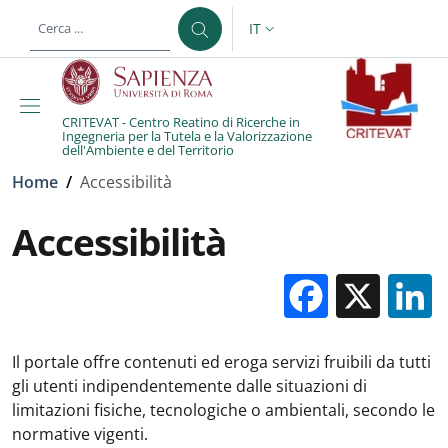
Salta al contenuto principale
Skip to footer content
IT
SELETTORE LINGUA: CURREN
CRITEVAT - Centro Reatino di Ricerche in
Ingegneria per la Tutela e la Valorizzazione
dell'Ambiente e del Territorio
Briciole di pane
Home
/
Accessibilità
Accessibilità
Facebo
X
Il portale offre contenuti ed eroga servizi fruibili da tutti
gli utenti indipendentemente dalle situazioni di
limitazioni fisiche, tecnologiche o ambientali, secondo le
normative vigenti.