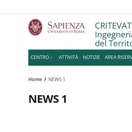
Slim to
Salta al contenuto principale
Skip to footer content
CRITEVAT 
Ingegneri
del Territ
CENTRO
ATTIVITÀ
NOTIZIE
AREA RISER
Briciole di pane
Home
/
NEWS 1
NEWS 1