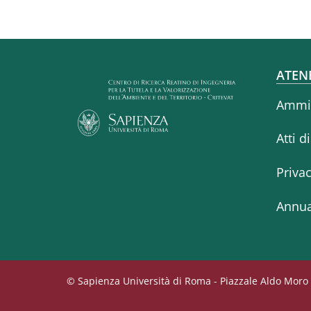
Fo
ATEN
Ammin
Atti d
Priva
Annua
© Sapienza Università di Roma - Piazzale Aldo Moro 