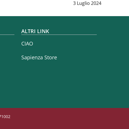
Data notizia
:
3 Luglio 2024
ALTRI LINK
CIAO
Sapienza Store
771002