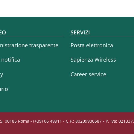
oter menu
EO
SERVIZI
istrazione trasparente
Posta elettronica
i notifica
Sapienza Wireless
cy
Career service
rio
5, 00185 Roma - (+39) 06 49911 - C.F.: 80209930587 - P. Iva: 02133